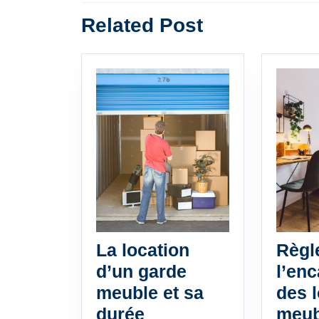
Previous
l’article
Related Post
post:
La location
Règl
d’un garde
l’en
meuble et sa
des 
La
durée
meub