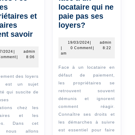
les
locataire qui ne
iétaires et
paie pas ses
Loyer
aires
loyers?
Règles
en
ent savoir
de
souffrance
19/03/2024
admin
19/03/2024
|
admin
|
0 Comment
|
8:22
l’encadrement
:
22/07/2024
admin
07/2024
|
admin
am
Comment
|
8:06
des
Comment
Face à un locataire en
loyers
agir
défaut de paiement,
meublés
face
les propriétaires se
s est un sujet
:
à
retrouvent souvent
ité qui suscite de
ce
un
démunis et ignorent
uses
que
locataire
comment réagir.
gations chez les
les
qui
Connaître ses droits et
étaires et les
les démarches à suivre
propriétaires
ne
ires. Dans cet
est essentiel pour faire
e, nous allons
et
paie