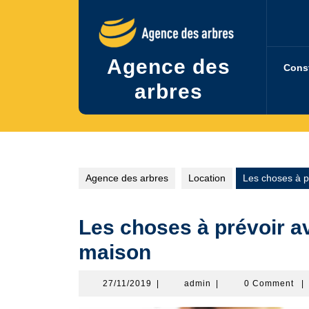
Skip
to
content
Agence des
Cons
arbres
Agence des arbres
Location
Les choses à p
Les choses à prévoir a
maison
27/11/2019
admin
27/11/2019
|
admin
|
0 Comment
|