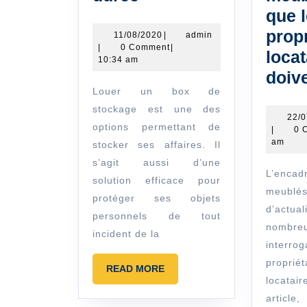
location
que 
d’un
propr
11/08/2020
admin
11/08/2020
|
admin
|
0 Comment
|
garde
locat
10:34 am
meuble
doiv
Louer un box de
et
stockage est une des
sa
22/
options permettant de
|
0 
durée
am
stocker ses affaires. Il
s’agit aussi d’une
L’encadrement des loyers
solution efficace pour
meublé
protéger ses objets
d’actual
personnels de tout
nombre
incident de la
interro
propri
READ
READ MORE
locata
MORE
articl