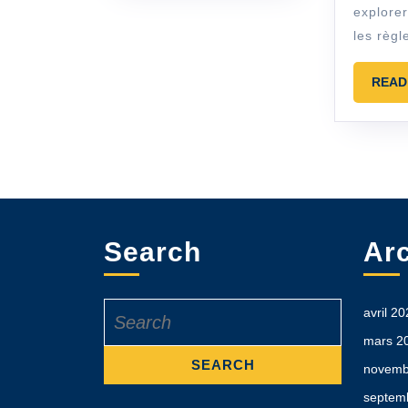
explore
les règl
READ
Search
Ar
Search
avril 2
for:
mars 2
novemb
septem