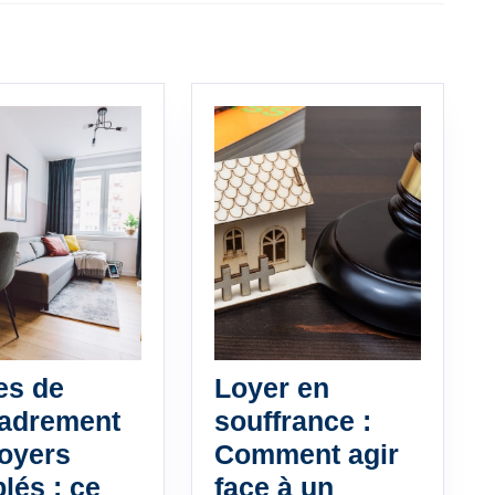
Next
post:
es de
Loyer en
cadrement
souffrance :
loyers
Comment agir
lés : ce
face à un