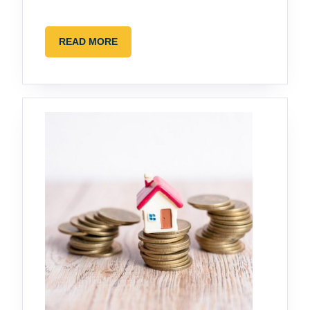
commen
et
READ
READ MORE
pourquoi
MORE
?