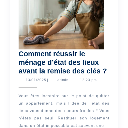
Comment réussir le
ménage d’état des lieux
Comm
avant la remise des clés ?
réussi
13/01/2025
admin
13/01/2025
|
admin
|
12:23 pm
le
ména
Vous êtes locataire sur le point de quitter
un appartement, mais l’idée de l’état des
d’état
lieux vous donne des sueurs froides ? Vous
des
n’êtes pas seul. Restituer son logement
lieux
dans un état impeccable est souvent une