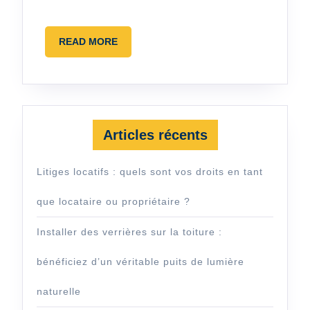
avant
la
READ
READ MORE
remis
MORE
des
clés
?
Articles récents
Litiges locatifs : quels sont vos droits en tant
que locataire ou propriétaire ?
Installer des verrières sur la toiture :
bénéficiez d’un véritable puits de lumière
naturelle