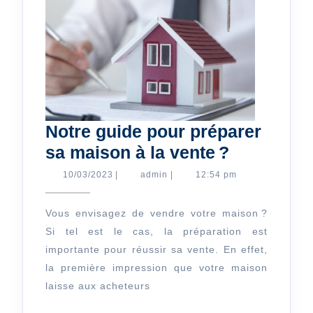
Notre guide pour préparer
Notre
sa maison à la vente ?
guide
10/03/2023
admin
10/03/2023
|
admin
|
12:54 pm
pour
préparer
Vous envisagez de vendre votre maison ?
Si tel est le cas, la préparation est
sa
importante pour réussir sa vente. En effet,
maison
la première impression que votre maison
à
laisse aux acheteurs
la