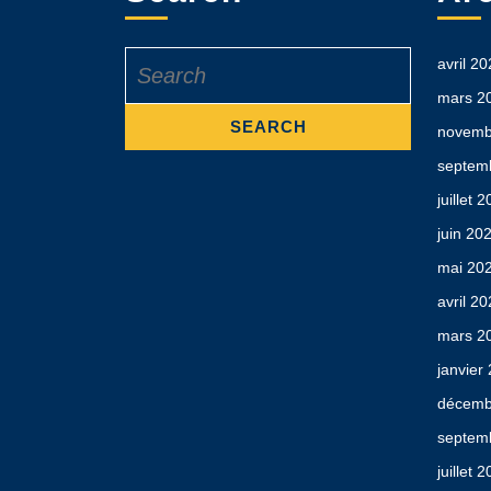
Search
avril 2
for:
mars 2
novemb
septem
juillet 
juin 20
mai 20
avril 2
mars 2
janvier
décemb
septem
juillet 