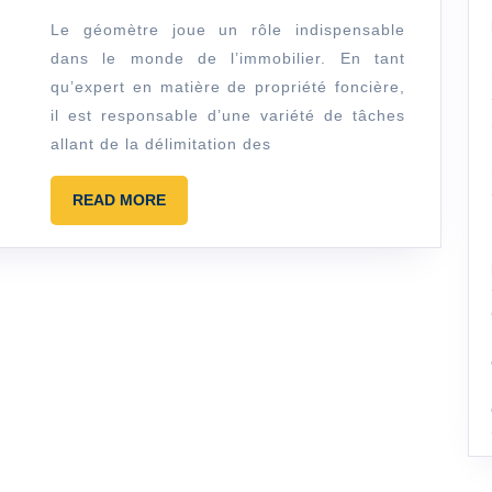
Découvrez
Le géomètre joue un rôle indispensable
dans le monde de l’immobilier. En tant
le
qu’expert en matière de propriété foncière,
Rôle
il est responsable d’une variété de tâches
Essentiel
allant de la délimitation des
du
Géomètre
READ
READ MORE
MORE