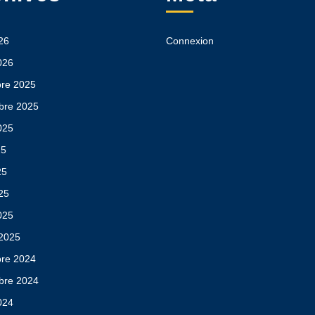
026
Connexion
026
re 2025
bre 2025
2025
25
25
025
025
 2025
re 2024
bre 2024
2024