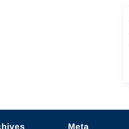
chives
Meta