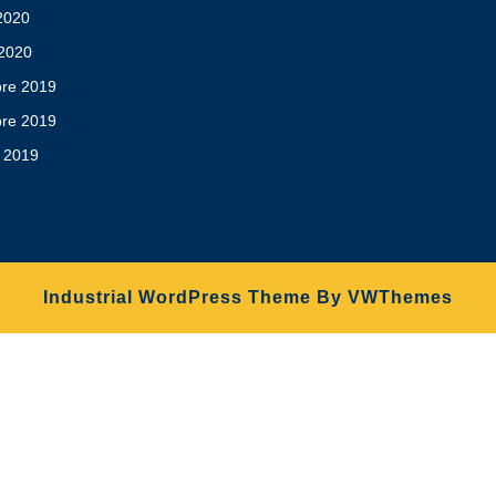
 2020
 2020
re 2019
re 2019
 2019
Industrial WordPress Theme
By VWThemes
Scroll
Up