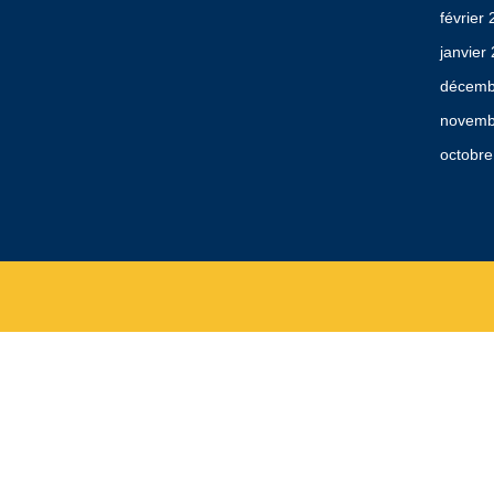
février
janvier
décemb
novemb
octobre