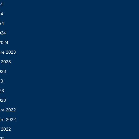
24
24
024
024
 2024
re 2023
 2023
2023
23
023
023
re 2022
re 2022
 2022
022