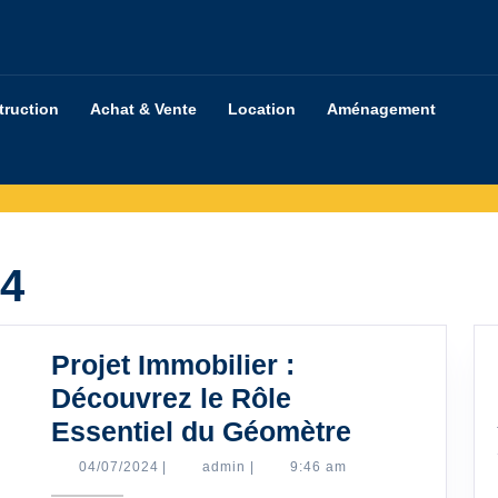
truction
Achat & Vente
Location
Aménagement
24
Projet Immobilier :
Découvrez le Rôle
Projet
Essentiel du Géomètre
Immobilier
04/07/2024
admin
04/07/2024
|
admin
|
9:46 am
: