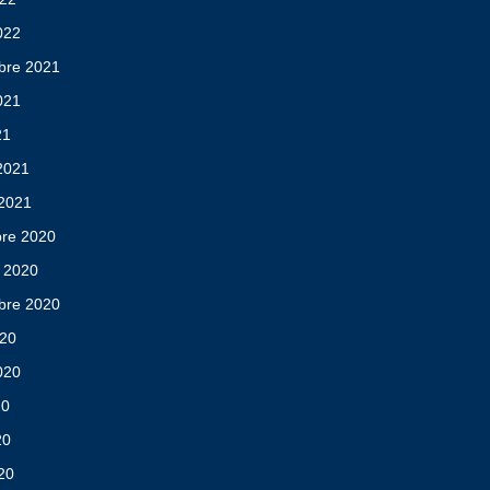
2022
bre 2021
2021
21
 2021
 2021
re 2020
 2020
bre 2020
020
2020
20
20
020